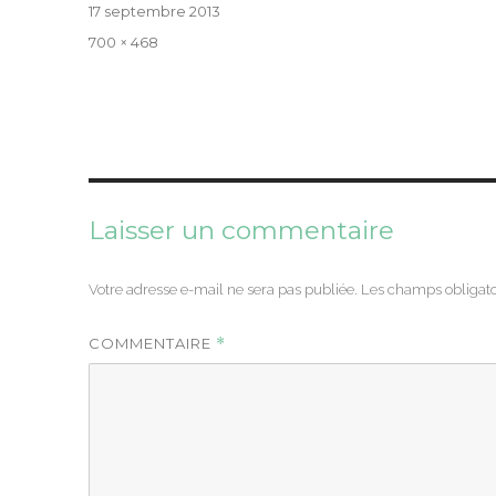
Publié
17 septembre 2013
le
Taille
700 × 468
réelle
Laisser un commentaire
Votre adresse e-mail ne sera pas publiée.
Les champs obligato
COMMENTAIRE
*