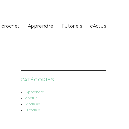
 crochet
Apprendre
Tutoriels
cActus
CATÉGORIES
Apprendre
cActus
Modèles
Tutoriels