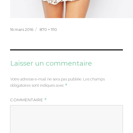
Publié
Taille
16 mars 2016
870 × 1110
le
réelle
Laisser un commentaire
Votre adresse e-mail ne sera pas publiée.
Les champs
*
obligatoires sont indiqués avec
COMMENTAIRE
*