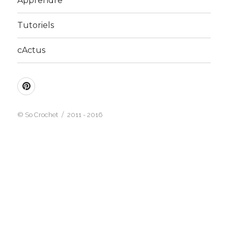
Apprendre
Tutoriels
cActus
Pinterest
©
So Crochet
2011 - 2016