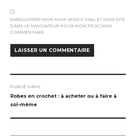
ENREGISTRER MON NOM, MON E-MAIL ET MON SITE
DANS LE NAVIGATEUR POUR MON PROCHAIN
COMMENTAIRE.
Navigation
PUBLIÉ DANS
de
Robes en crochet : à acheter ou à faire à
soi-même
l’article