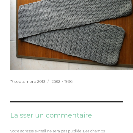
Publié
Taille
17 septembre 2013
2592 × 1936
le
réelle
Laisser un commentaire
Votre adresse e-mail ne sera pas publiée.
Les champs